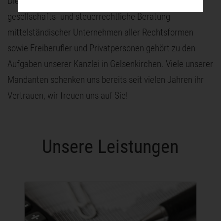
Die laufende betriebswirtschaftliche, wirtschaftliche,
gesellschafts- und steuerrechtliche Beratung
mittelständischer Unternehmen aller Rechtsformen
sowie Freiberufler und Privatpersonen gehört zu den
Aufgaben unserer Kanzlei in Gelsenkirchen. Viele unserer
Mandanten schenken uns bereits seit vielen Jahren ihr
Vertrauen, wir freuen uns auf Sie!
Unsere Leistungen