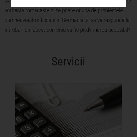
Cautati un consultant fiscal autorizat sau un avocat care
vorbeste romaneste si se poate ocupa de problemele
dumneavoastre fiscale in Germania, si sa va raspunda la
intrebari din acest domeniu sa fie pt.dv mereu accesibil?
Servicii